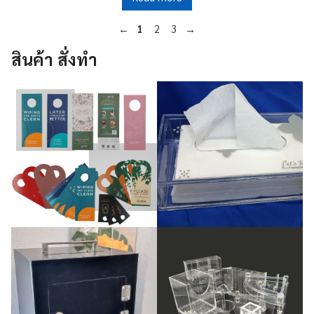
Navigate
Previous
Page
Page
Page
Next
←
1
2
3
→
page
1
2
3
page
to
สินค้า สั่งทำ
another
page