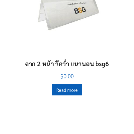
ฉาก 2 หน้า วีคว่ำ แนวนอน bsg6
$0.00
Read more