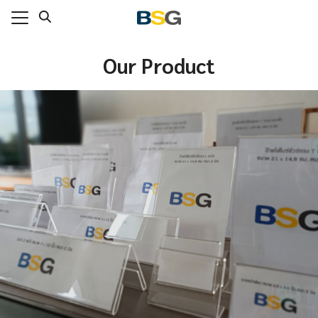
Skip
to
content
Our Product
แรก
าของเรา
่งทำ
กับเรา
าม
เรา